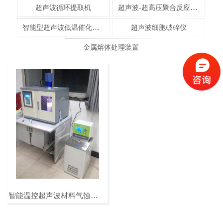
超声波-超高压聚合反应系统
超声波循环提取机
智能型超声波低温催化合成仪
超声波细胞破碎仪
金属熔体处理装置
智能温控超声波材料气蚀试验机